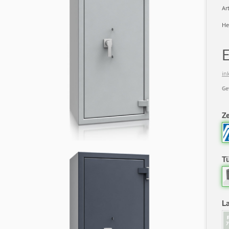
Art
He
in
Ge
Ze
T
L