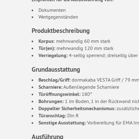
Dokumenten
Wertgegenständen
Produktbeschreibung
Korpus
: mehrwandig 60 mm stark
Tür(en):
mehrwandig 120 mm stark
Verriegelung:
4-seitig sperrend; dreiseitig über
Grundausstattung
Beschlag/Griff:
dormakaba VESTA Griff / 79 mm vo
Scharniere:
Außenliegende Scharniere
Türöffnungswinkel:
180°
Bohrungen:
1 im Boden, 1 in der Rückwand nich
Doppelter Sicherheitsmechanismus:
zusätzliche
Türanschlag:
Din R
Sonstige Ausstattung:
Vorbereitung für EMA I
Ausführung