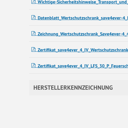
Wichtige-Sicherheitshinweise_Transport_u
Datenblatt_Wertschutzschrank_save4ever-4_
Zeichnung_Wertschutzschrank_Save4ever-4_
Zertifikat_save4ever_4_IV_Wertschutzschran
Zertifikat_save4ever_4_IV_LFS_30_P_Feuersc
HERSTELLERKENNZEICHNUNG