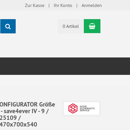
Zur Kasse
Ihr Konto
Anmelden
Warenkorb
Suchen
0 Artikel
ONFIGURATOR Größe
 - save4ever IV - 9 /
25109 /
470x700x540