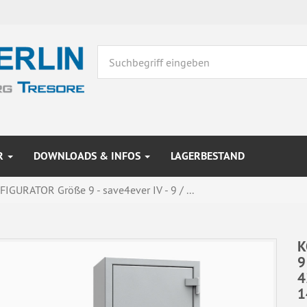
R
DOWNLOADS & INFOS
LAGERBESTAND
IGURATOR Größe 9 - save4ever IV - 9 / ...
K
9
4
1