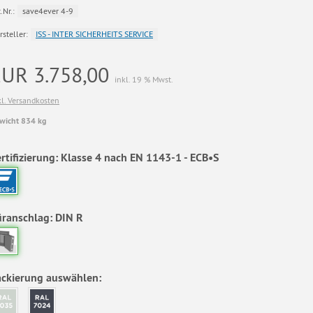
.Nr.:
save4ever 4-9
rsteller:
ISS - INTER SICHERHEITS SERVICE
EUR 3.758,00
inkl. 19 % Mwst.
kl. Versandkosten
wicht 834 kg
rtifizierung:
Klasse 4 nach EN 1143-1 - ECB•S
üranschlag:
DIN R
ackierung auswählen: