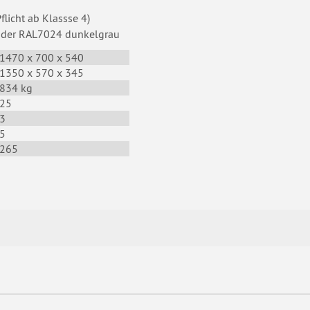
licht ab Klassse 4)
oder RAL7024 dunkelgrau
1470 x 700 x 540
1350 x 570 x 345
834 kg
25
3
5
265