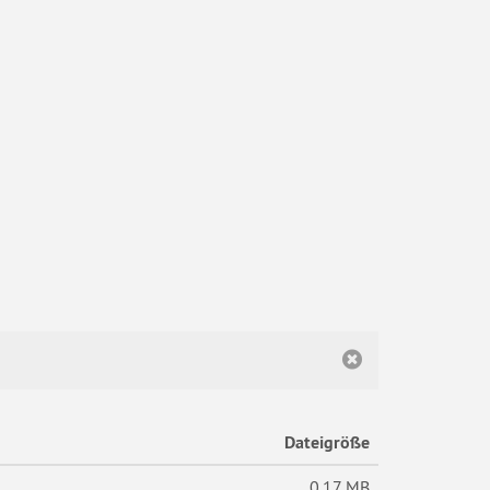
Dateigröße
0.17 MB