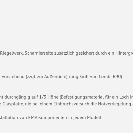
 Riegelwerk. Scharnierseite zusätzlich gesichert durch ein Hintergre
rstehend (zzgl. zur Außentiefe), (orig. Griff von Combi B90)
t durchgängig auf 1/3 Höhe (Befestigungsmaterial für ein Loch i
 Glasplatte, die bei einem Einbruchsversuch die Notverriegelung a
nstallation von EMA Komponenten in jedem Modell