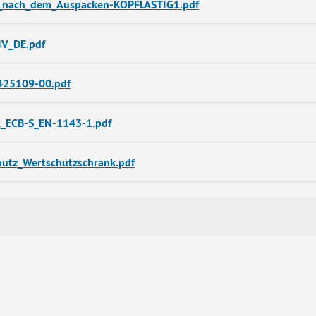
nd_nach_dem_Auspacken-KOPFLASTIG1.pdf
IV_DE.pdf
425109-00.pdf
k_ECB-S_EN-1143-1.pdf
hutz_Wertschutzschrank.pdf