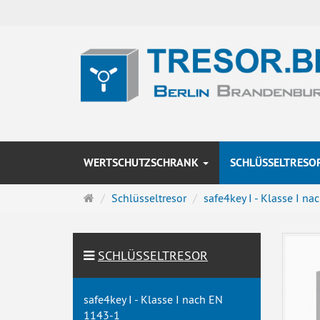
WERTSCHUTZSCHRANK
SCHLÜSSELTRESO
Startseite
Schlüsseltresor
safe4key I - Klasse I n
SCHLÜSSELTRESOR
safe4key I - Klasse I nach EN
1143-1