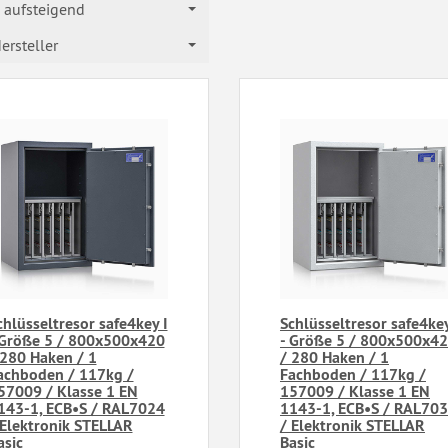
aufsteigend
ersteller
chlüsseltresor safe4key I
Schlüsseltresor safe4key
 Größe 5 / 800x500x420
- Größe 5 / 800x500x4
 280 Haken / 1
/ 280 Haken / 1
achboden / 117kg /
Fachboden / 117kg /
57009 / Klasse 1 EN
157009 / Klasse 1 EN
143-1, ECB•S / RAL7024
1143-1, ECB•S / RAL70
 Elektronik STELLAR
/ Elektronik STELLAR
asic
Basic