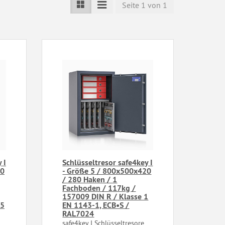
Seite 1 von 1
 I
Schlüsseltresor safe4key I
20
- Größe 5 / 800x500x420
/ 280 Haken / 1
Fachboden / 117kg /
157009 DIN R / Klasse 1
35
EN 1143-1, ECB•S /
RAL7024
safe4key I Schlüsseltresore