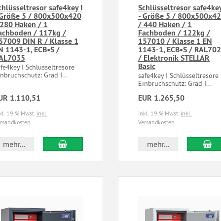
chlüsseltresor safe4key I
Schlüsseltresor safe4key
 Größe 5 / 800x500x420
- Größe 5 / 800x500x4
 280 Haken / 1
/ 440 Haken / 1
achboden / 117kg /
Fachboden / 122kg /
57009 DIN R / Klasse 1
157010 / Klasse 1 EN
N 1143-1, ECB•S /
1143-1, ECB•S / RAL70
AL7035
/ Elektronik STELLAR
Basic
afe4key I Schlüsseltresore
nbruchschutz: Grad I...
safe4key I Schlüsseltresor
Einbruchschutz: Grad I...
UR 1.110,51
EUR 1.265,50
kl. 19 % Mwst.
inkl.
inkl. 19 % Mwst.
inkl.
rsandkosten
Versandkosten
mehr...
mehr...