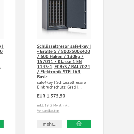
 I
Schlüsseltresor safe4key I
20
- Größe 5 / 800x500x420
/ 600 Haken / 130kg /
157011 / Klasse 1 EN
1
1143-1, ECB•S / RAL7024
/ Elektronik STELLAR
Basic
e
safe4key I Schlüsseltresore
Einbruchschutz: Grad I...
EUR 1.375,50
inkl. 19 % Mwst.
inkl.
Versandkosten
mehr...