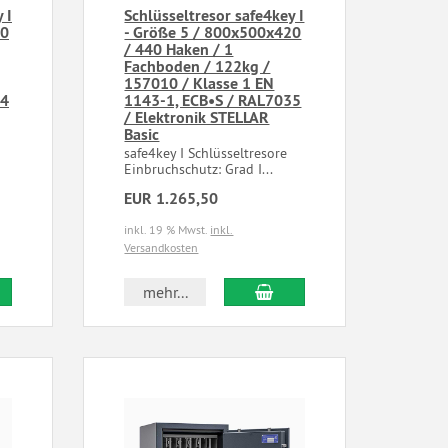
 I
Schlüsseltresor safe4key I
20
- Größe 5 / 800x500x420
/ 440 Haken / 1
Fachboden / 122kg /
157010 / Klasse 1 EN
24
1143-1, ECB•S / RAL7035
/ Elektronik STELLAR
Basic
e
safe4key I Schlüsseltresore
Einbruchschutz: Grad I...
EUR 1.265,50
inkl. 19 % Mwst.
inkl.
Versandkosten
mehr...