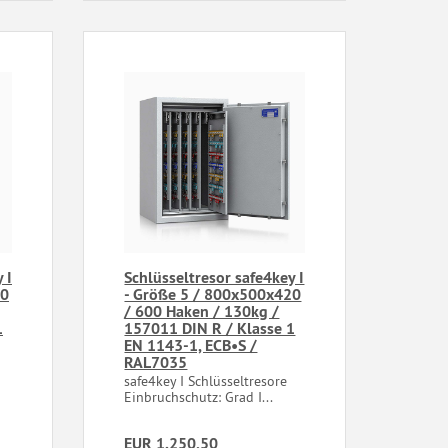
 I
Schlüsseltresor safe4key I
20
- Größe 5 / 800x500x420
/ 600 Haken / 130kg /
1
157011 DIN R / Klasse 1
EN 1143-1, ECB•S /
RAL7035
e
safe4key I Schlüsseltresore
Einbruchschutz: Grad I...
EUR 1.250,50