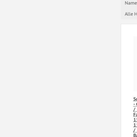
Name 
Alle H
S
-
/
F
1
1
/
B