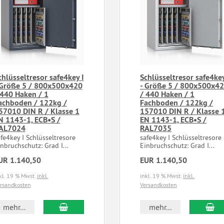
chlüsseltresor safe4key I
Schlüsseltresor safe4key
 Größe 5 / 800x500x420
- Größe 5 / 800x500x4
 440 Haken / 1
/ 440 Haken / 1
achboden / 122kg /
Fachboden / 122kg /
57010 DIN R / Klasse 1
157010 DIN R / Klasse 
N 1143-1, ECB•S /
EN 1143-1, ECB•S /
AL7024
RAL7035
afe4key I Schlüsseltresore
safe4key I Schlüsseltresor
nbruchschutz: Grad I...
Einbruchschutz: Grad I...
UR 1.140,50
EUR 1.140,50
kl. 19 % Mwst.
inkl.
inkl. 19 % Mwst.
inkl.
rsandkosten
Versandkosten
mehr...
mehr...