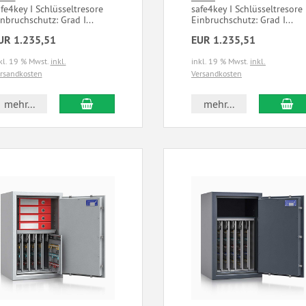
afe4key I Schlüsseltresore
safe4key I Schlüsseltresor
nbruchschutz: Grad I...
Einbruchschutz: Grad I...
UR 1.235,51
EUR 1.235,51
kl. 19 % Mwst.
inkl.
inkl. 19 % Mwst.
inkl.
rsandkosten
Versandkosten
mehr...
mehr...