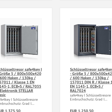
chlüsseltresor safe4key I
Schlüsseltresor safe4key
 Größe 5 / 800x500x420
- Größe 5 / 800x500x4
 600 Haken / 130kg /
/ 600 Haken / 130kg /
57011 / Klasse 1 EN
157011 DIN R / Klasse 
143-1, ECB•S / RAL7035
EN 1143-1, ECB•S /
 Elektronik STELLAR
RAL7024
asic
safe4key I Schlüsseltresor
Einbruchschutz: Grad I...
afe4key I Schlüsseltresore
nbruchschutz: Grad I...
UR 1.375,50
EUR 1.250,50