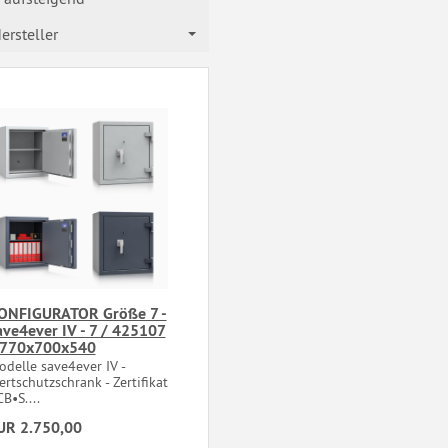
ersteller
ONFIGURATOR Größe 7 -
ave4ever IV - 7 / 425107
 770x700x540
delle save4ever IV -
rtschutzschrank - Zertifikat
B•S....
UR 2.750,00