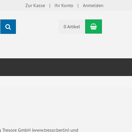
Zur Kasse
Ihr Konto
Anmelden
Warenkorb
Suchen
0 Artikel
 Tresore GmbH (www.tresor.berlin) und