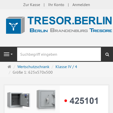
Zur Kasse
Ihr Konto
Anmelden
S
Navigation
Startseite
Wertschutzschrank
Klasse IV / 4
Größe 1: 625x570x500