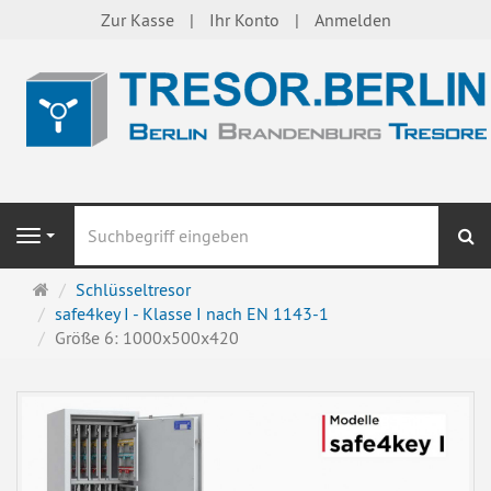
Zur Kasse
Ihr Konto
Anmelden
S
Navigation
Startseite
Schlüsseltresor
safe4key I - Klasse I nach EN 1143-1
Größe 6: 1000x500x420