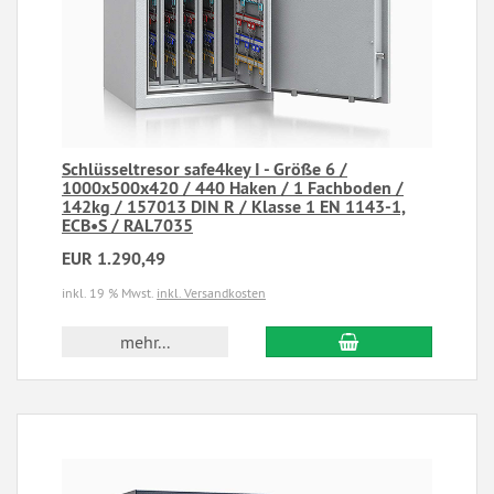
Schlüsseltresor safe4key I - Größe 6 /
1000x500x420 / 440 Haken / 1 Fachboden /
142kg / 157013 DIN R / Klasse 1 EN 1143-1,
ECB•S / RAL7035
EUR 1.290,49
inkl. 19 % Mwst.
inkl. Versandkosten
mehr...