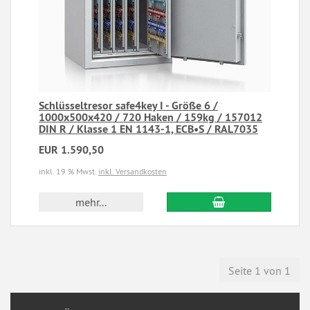
Schlüsseltresor safe4key I - Größe 6 /
1000x500x420 / 720 Haken / 159kg / 157012
DIN R / Klasse 1 EN 1143-1, ECB•S / RAL7035
EUR 1.590,50
inkl. 19 % Mwst.
inkl. Versandkosten
mehr...
Seite 1 von 1