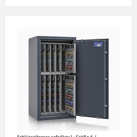
Schlüsseltresor safe4key I - Größe 6 /