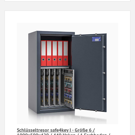
Schlüsseltresor safe4key I - Größe 6 /