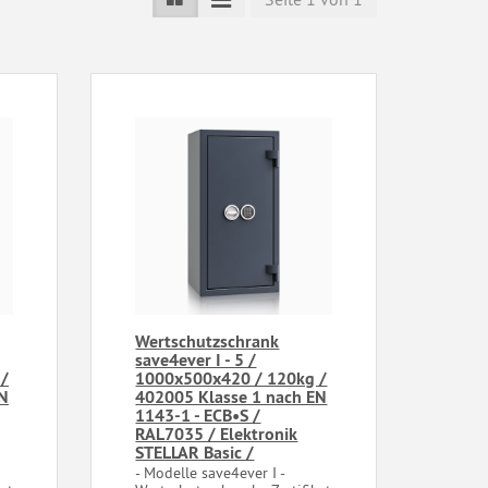
Wertschutzschrank
save4ever I - 5 /
/
1000x500x420 / 120kg /
EN
402005 Klasse 1 nach EN
1143-1 - ECB•S /
RAL7035 / Elektronik
STELLAR Basic /
- Modelle save4ever I -