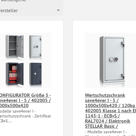
ersteller
ONFIGURATOR Größe 5 -
Wertschutzschrank
ave4ever I - 5 / 402005 /
save4ever I - 5 /
000x500x420
1000x500x420 / 120kg 
402005 Klasse 1 nach 
delle save4ever I -
1143-1 - ECB•S /
rtschutzschrank - Zertifikat
RAL7024 / Elektronik
B•S....
STELLAR Basic /
- Modelle save4ever I -