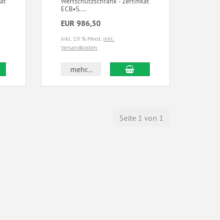
at
Wertschutzschrank - Zertifikat
ECB•S....
EUR 986,50
inkl. 19 % Mwst.
inkl.
Versandkosten
mehr...
Seite 1 von 1