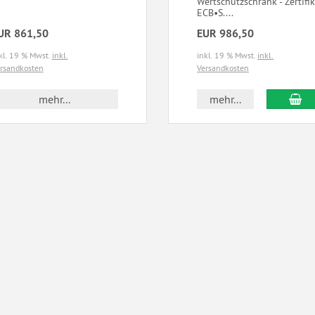
Wertschutzschrank - Zertifik
ECB•S....
UR 861,50
EUR 986,50
kl. 19 % Mwst.
inkl.
inkl. 19 % Mwst.
inkl.
rsandkosten
Versandkosten
mehr...
mehr...