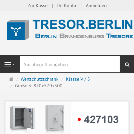
Zur Kasse
Ihr Konto
Anmelden
S
Navigation
Startseite
Wertschutzschrank
Klasse V / 5
Größe 3: 870x570x500