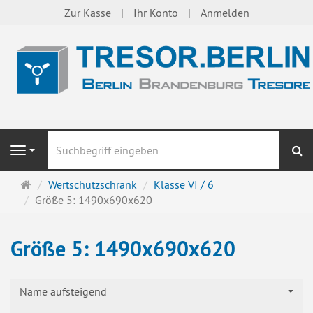
Zur Kasse
Ihr Konto
Anmelden
S
Navigation
Startseite
Wertschutzschrank
Klasse VI / 6
Größe 5: 1490x690x620
Größe 5: 1490x690x620
Name aufsteigend