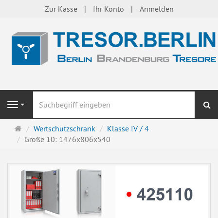
Zur Kasse
Ihr Konto
Anmelden
S
Navigation
Startseite
Wertschutzschrank
Klasse IV / 4
Größe 10: 1476x806x540