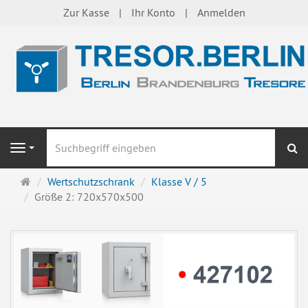
Zur Kasse
Ihr Konto
Anmelden
S
Navigation
Startseite
Wertschutzschrank
Klasse V / 5
Größe 2: 720x570x500