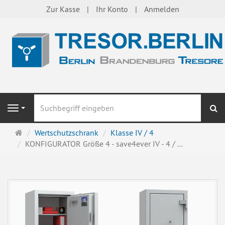
Zur Kasse
Ihr Konto
Anmelden
S
Navigation
Startseite
Wertschutzschrank
Klasse IV / 4
KONFIGURATOR Größe 4 - save4ever IV - 4 / ...